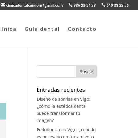

clinicadentalcendon@gmail.com

986 23 51 38

619 38 33 56
línica
Guía dental
Contacto
Entradas recientes
Diseño de sonrisa en Vigo:
¿cómo la estética dental
puede transformar tu
imagen?
Endodoncia en Vigo: ¿cuándo
es necesario un tratamiento