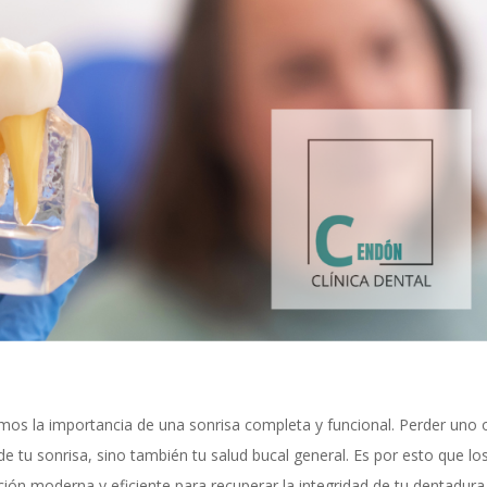
os la importancia de una sonrisa completa y funcional. Perder uno 
de tu sonrisa, sino también tu salud bucal general. Es por esto que lo
ón moderna y eficiente para recuperar la integridad de tu dentadura