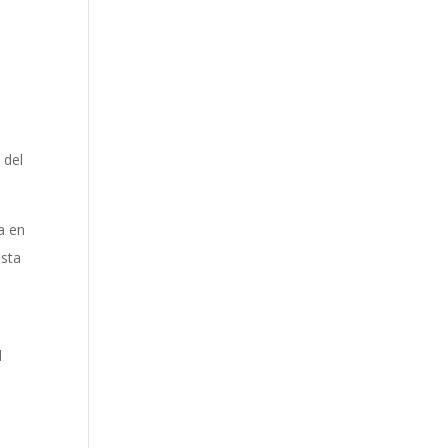
s
 del
a en
esta
l