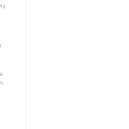
n y
l
Si
s,