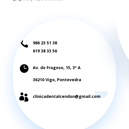

986 23 51 38
619 38 33 56

Av. do Fragoso, 15, 3º A
36210 Vigo, Pontevedra

clinicadentalcendon@gmail.com