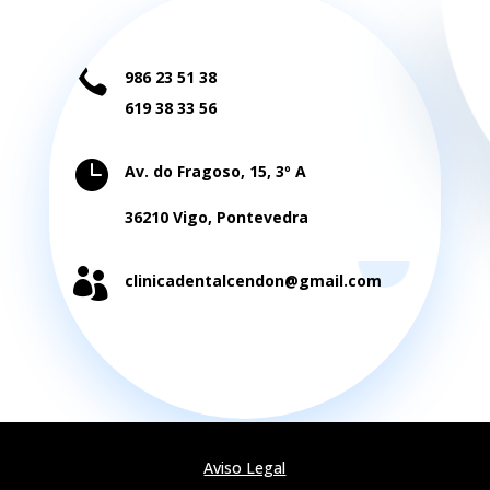

986 23 51 38
619 38 33 56

Av. do Fragoso, 15, 3º A
36210 Vigo, Pontevedra

clinicadentalcendon@gmail.com
Aviso Legal